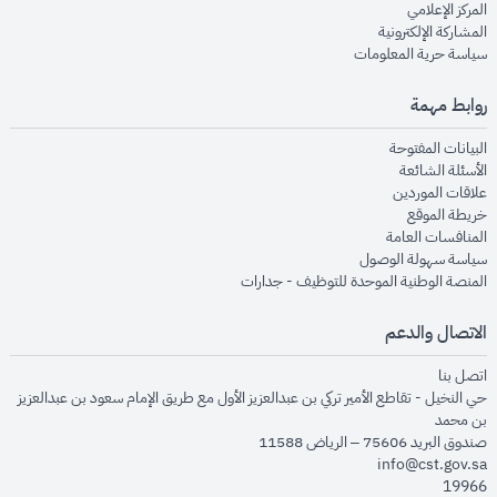
opens in new window
المركز الإعلامي
opens in new window
المشاركة الإلكترونية
opens in new window
سياسة حرية المعلومات
روابط مهمة
opens in new window
البيانات المفتوحة
opens in new window
الأسئلة الشائعة
opens in new window
علاقات الموردين
opens in new window
خريطة الموقع
opens in new window
المنافسات العامة
opens in new window
سياسة سهولة الوصول
opens in new window
المنصة الوطنية الموحدة للتوظيف - جدارات
الاتصال والدعم
opens in new window
اتصل بنا
حي النخيل - تقاطع الأمير تركي بن عبدالعزيز الأول مع طريق الإمام سعود بن عبدالعزيز
بن محمد
صندوق البريد 75606 – الرياض 11588
info@cst.gov.sa
19966