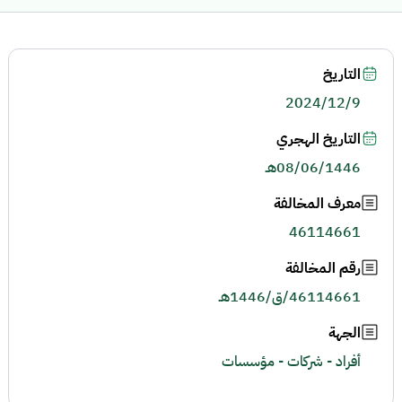
التاريخ
2024/12/9
التاريخ الهجري
08/06/1446هـ
معرف المخالفة
46114661
رقم المخالفة
46114661/ق/1446هـ
الجهة
أفراد - شركات - مؤسسات