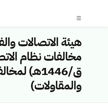
هيئة الاتصالات والفض
ق/1446هـ) ل
والمقاولات)