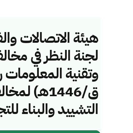
هيئة الاتصالات والف
لجنة النظر في مخال
ق/1446هـ) ل
التشييد والبناء للت