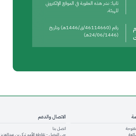
ثانيا: نشر هذه العقوبة في الموقع الإلكتروني
للهيئة.
م
رقم (46114660/ق/1446هـ) وتاريخ
(24/06/1446هـ)
ت
مة
الاتصال والدعم
opens in new window
opens in new window
مفتوحة
اتصل بنا
opens in new window
ائعة
حي النخيل - تقاطع الأمير تركي بن عبدالعزيز 