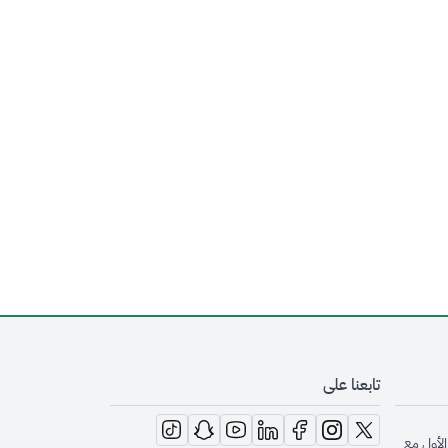
تابعنا على
opens in new window
opens in new window
opens in new window
opens in new window
opens in new window
opens in new window
opens in new window
الأول مع