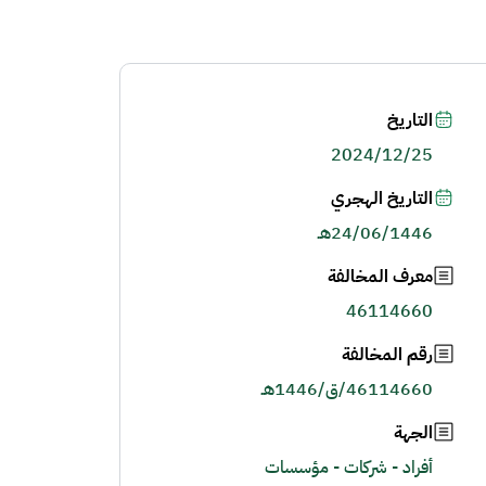
التاريخ
2024/12/25
التاريخ الهجري
24/06/1446هـ
معرف المخالفة
46114660
رقم المخالفة
46114660/ق/1446هـ
الجهة
أفراد - شركات - مؤسسات