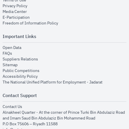
Terms of Use
opens in new window
Privacy Policy
opens in new window
Media Center
opens in new window
E-Participation
opens in new window
Freedom of Information Policy
Important Links
opens in new window
Open Data
opens in new window
FAQs
opens in new window
Suppliers Relations
opens in new window
Sitemap
opens in new window
Public Competitions
opens in new window
Accessibility Policy
opens in new
The National Unified Platform for Employment - Jadarat
Contact Support
opens in new window
Contact Us
Alnakheel Quarter - At the corner of Prince Turki Bin Abdulaziz Road
and Imam Saud Bin Abdulaziz Bin Mohammed Road​
P.O Box 75606 – Riyadh 11588