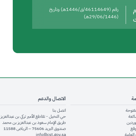
م
رقم (46114649/ق/1446هـ) وتاريخ
(29/06/1446هـ)
ت
مة
الاتصال والدعم
opens in new window
opens in new window
مفتوحة
اتصل بنا
opens in new window
ائعة
حي النخيل - تقاطع الأمير تركي بن عبدالعزيز 
opens in new window
وردين
طريق الإمام سعود بن عبدالعزيز بن محمد
opens in new window
وقع
صندوق البريد 75606 – الرياض 11588
opens in new window
العامة
info@cst.gov.sa