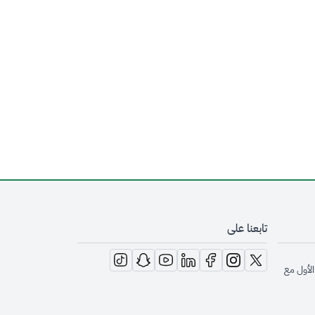
تابعنا على
opens in new window
opens in new window
opens in new window
opens in new window
opens in new window
opens in new window
opens in new window
الأول مع