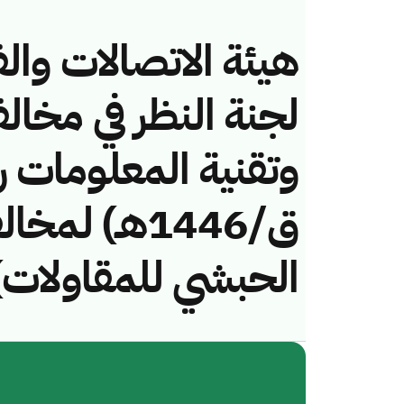
هيئة الاتصالات والف
لجنة النظر في مخال
ق/1446هـ) ل
الحبشي للمقاولات)