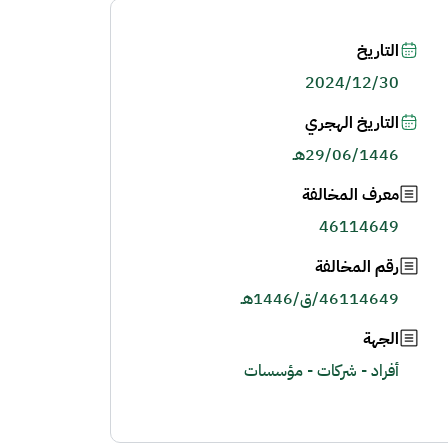
التاريخ
2024/12/30
التاريخ الهجري
29/06/1446هـ
معرف المخالفة
46114649
رقم المخالفة
46114649/ق/1446هـ
الجهة
أفراد - شركات - مؤسسات