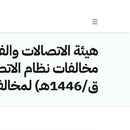
هيئة الاتصالات والفض
ق/1446هـ) لمخالفة (شركة عابد علي الحبشي للمقاولات)