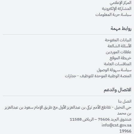
opens in new window
المركز الإعلامي
opens in new window
المشاركة الإلكترونية
opens in new window
سياسة حرية المعلومات
روابط مهمة
opens in new window
البيانات المفتوحة
opens in new window
الأسئلة الشائعة
opens in new window
علاقات الموردين
opens in new window
خريطة الموقع
opens in new window
المنافسات العامة
opens in new window
سياسة سهولة الوصول
opens in new window
المنصة الوطنية الموحدة للتوظيف - جدارات
الاتصال والدعم
opens in new window
اتصل بنا
حي النخيل - تقاطع الأمير تركي بن عبدالعزيز الأول مع طريق الإمام سعود بن عبدالعزيز
بن محمد
صندوق البريد 75606 – الرياض 11588
info@cst.gov.sa
19966