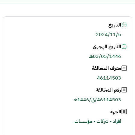
التاريخ
2024/11/5
التاريخ الهجري
03/05/1446هـ
معرف المخالفة
46114503
رقم المخالفة
46114503/ق/1446هـ
الجهة
أفراد - شركات - مؤسسات