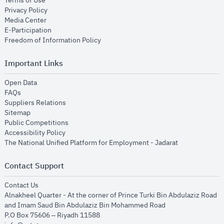
Terms of Use
opens in new window
Privacy Policy
opens in new window
Media Center
opens in new window
E-Participation
opens in new window
Freedom of Information Policy
Important Links
opens in new window
Open Data
opens in new window
FAQs
opens in new window
Suppliers Relations
opens in new window
Sitemap
opens in new window
Public Competitions
opens in new window
Accessibility Policy
opens in new
The National Unified Platform for Employment - Jadarat
Contact Support
opens in new window
Contact Us
Alnakheel Quarter - At the corner of Prince Turki Bin Abdulaziz Road
and Imam Saud Bin Abdulaziz Bin Mohammed Road​
P.O Box 75606 – Riyadh 11588