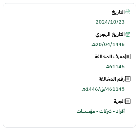
التاريخ
2024/10/23
التاريخ الهجري
20/04/1446هـ
معرف المخالفة
461145
رقم المخالفة
461145/ق/1446هـ
الجهة
أفراد - شركات - مؤسسات