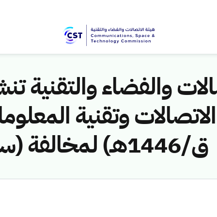
لات والفضاء والتقنية تنشر
ق/1446هـ) لمخالفة (سعد تميم القحطاني)