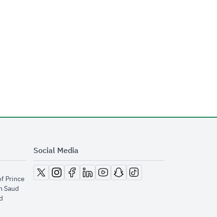
Social Media
opens in new window
opens in new window
opens in new window
opens in new window
opens in new window
opens in new window
opens in new window
of Prince
m Saud
​