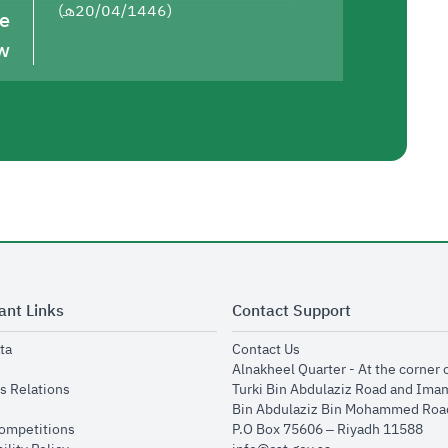
(20/04/1446هـ)
he
w
ant Links
Contact Support
opens in new window
opens in new window
ta
Contact Us
ens in new window
Alnakheel Quarter - At the corner 
opens in new window
s Relations
Turki Bin Abdulaziz Road and Ima
opens in new window
Bin Abdulaziz Bin Mohammed Road
opens in new window
Competitions
P.O Box 75606 – Riyadh 11588