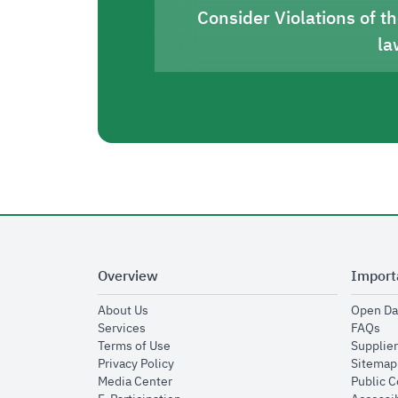
Consider Violations of t
la
Overview
Import
opens in new window
About Us
Open Da
opens in new window
op
Services
FAQs
opens in new window
Terms of Use
Supplier
opens in new window
Privacy Policy
Sitemap
opens in new window
Media Center
Public 