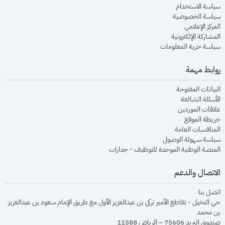
opens in new window
سياسة الاستخدام
opens in new window
سياسة الخصوصية
opens in new window
المركز الإعلامي
opens in new window
المشاركة الإلكترونية
opens in new window
سياسة حرية المعلومات
روابط مهمة
opens in new window
البيانات المفتوحة
opens in new window
الأسئلة الشائعة
opens in new window
علاقات الموردين
opens in new window
خريطة الموقع
opens in new window
المنافسات العامة
opens in new window
سياسة سهولة الوصول
opens in new window
المنصة الوطنية الموحدة للتوظيف - جدارات
الاتصال والدعم
opens in new window
اتصل بنا
حي النخيل - تقاطع الأمير تركي بن عبدالعزيز الأول مع طريق الإمام سعود بن عبدالعزيز
بن محمد
صندوق البريد 75606 – الرياض 11588