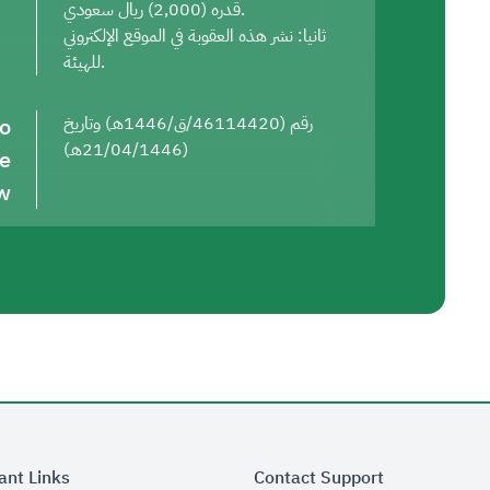
قدره (2,000) ريال سعودي.
ثانيا: نشر هذه العقوبة في الموقع الإلكتروني
للهيئة.
to
رقم (46114420/ق/1446هـ) وتاريخ
(21/04/1446هـ)
he
w
ant Links
Contact Support