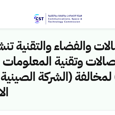
لات والفضاء والتقنية تنشر
144هـ) لمخالفة (الشركة الصي
ا)