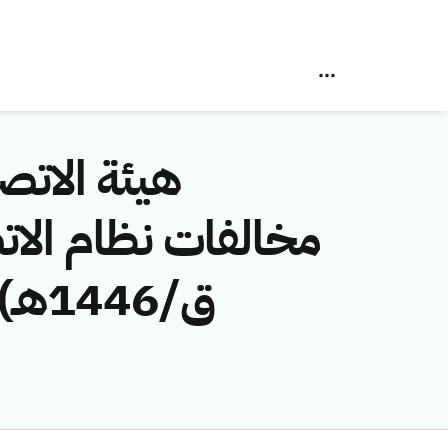
هيئة الاتصا
ق/6