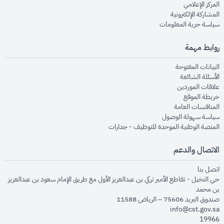
opens in new window
المركز الإعلامي
opens in new window
المشاركة الإلكترونية
opens in new window
سياسة حرية المعلومات
روابط مهمة
opens in new window
البيانات المفتوحة
opens in new window
الأسئلة الشائعة
opens in new window
علاقات الموردين
opens in new window
خريطة الموقع
opens in new window
المنافسات العامة
opens in new window
سياسة سهولة الوصول
opens in new window
المنصة الوطنية الموحدة للتوظيف - جدارات
الاتصال والدعم
opens in new window
اتصل بنا
حي النخيل - تقاطع الأمير تركي بن عبدالعزيز الأول مع طريق الإمام سعود بن عبدالعزيز
بن محمد
صندوق البريد 75606 – الرياض 11588
info@cst.gov.sa
19966