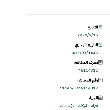
التاريخ
2024/9/16
التاريخ الهجري
13/03/1446هـ
معرف المخالفة
46114312
رقم المخالفة
46114312/ق/1446هـ
الجهة
أفراد - شركات - مؤسسات