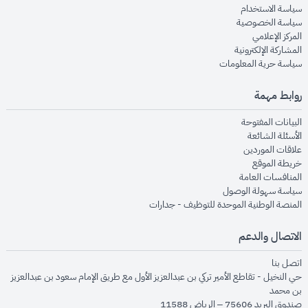
opens in new window
سياسة الاستخدام
opens in new window
سياسة الخصوصية
opens in new window
المركز الإعلامي
opens in new window
المشاركة الإلكترونية
opens in new window
سياسة حرية المعلومات
روابط مهمة
opens in new window
البيانات المفتوحة
opens in new window
الأسئلة الشائعة
opens in new window
علاقات الموردين
opens in new window
خريطة الموقع
opens in new window
المنافسات العامة
opens in new window
سياسة سهولة الوصول
opens in new window
المنصة الوطنية الموحدة للتوظيف - جدارات
الاتصال والدعم
opens in new window
اتصل بنا
حي النخيل - تقاطع الأمير تركي بن عبدالعزيز الأول مع طريق الإمام سعود بن عبدالعزيز
بن محمد
صندوق البريد 75606 – الرياض 11588