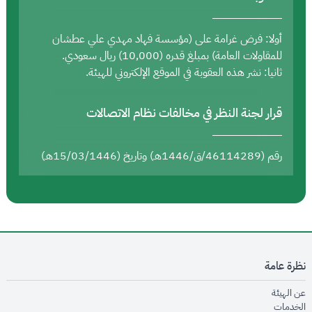
أولا: فرض غرامة على (مؤسسة فهاد مهدي علي عطشان
للمقاولات العامة) بمبلغ قدره (10,000) ريال سعودي.
ثانيا: نشر هذه العقوبة في الموقع الإلكتروني للهيئة.
قرار لجنة النظر في مخالفات نظام الاتصالات
رقم (46114289/ق/1446هـ) وتاريخ (15/03/1446هـ)
نظرة عامة
opens in new window
عن الهيئة
opens in new window
الخدمات