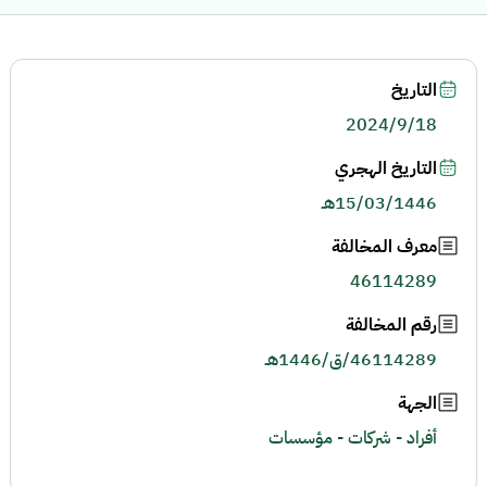
التاريخ
2024/9/18
التاريخ الهجري
15/03/1446هـ
معرف المخالفة
46114289
رقم المخالفة
46114289/ق/1446هـ
الجهة
أفراد - شركات - مؤسسات