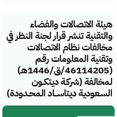
هيئة الاتصالات والفضاء
والتقنية تنشر قرار لجنة النظر في
مخالفات نظام الاتصالات
وتقنية المعلومات رقم
(46114205/ق/1446هـ)
لمخالفة (شركـة ديتكــون
السـعودية ديتاســـاد المحـدودة)