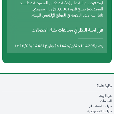
أولا: فرض غرامة على (شركـة ديتكــون السـعودية ديتاســـاد
المحـدودة) بمبلغ قدره (20,000) ريال سعودي.
ثانيا: نشر هذه العقوبة في الموقع الإلكتروني للهيئة.
قرار لجنة النظر في مخالفات نظام الاتصالات
رقم (46114205/ق/1446هـ) وتاريخ (16/03/1446هـ)
نظرة عامة
opens in new window
عن الهيئة
opens in new window
الخدمات
opens in new window
سياسة الاستخدام
opens in new window
سياسة الخصوصية