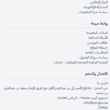
opens in new window
المركز الإعلامي
opens in new window
المشاركة الإلكترونية
opens in new window
سياسة حرية المعلومات
روابط مهمة
opens in new window
البيانات المفتوحة
opens in new window
الأسئلة الشائعة
opens in new window
علاقات الموردين
opens in new window
خريطة الموقع
opens in new window
المنافسات العامة
opens in new window
سياسة سهولة الوصول
opens in new window
المنصة الوطنية الموحدة للتوظيف - جدارات
الاتصال والدعم
opens in new window
اتصل بنا
حي النخيل - تقاطع الأمير تركي بن عبدالعزيز الأول مع طريق الإمام سعود بن عبدالعزيز
بن محمد
صندوق البريد 75606 – الرياض 11588
info@cst.gov.sa
19966