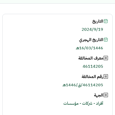
التاريخ
2024/9/19
التاريخ الهجري
16/03/1446هـ
معرف المخالفة
46114205
رقم المخالفة
46114205/ق/1446هـ
الجهة
أفراد - شركات - مؤسسات