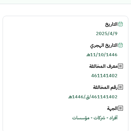
التاريخ
2025/4/9
التاريخ الهجري
11/10/1446هـ
معرف المخالفة
461141402
رقم المخالفة
461141402/ق/1446هـ
الجهة
أفراد - شركات - مؤسسات