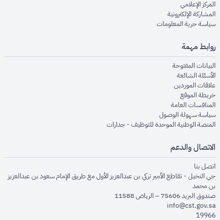
opens in new window
المركز الإعلامي
opens in new window
المشاركة الإلكترونية
opens in new window
سياسة حرية المعلومات
روابط مهمة
opens in new window
البيانات المفتوحة
opens in new window
الأسئلة الشائعة
opens in new window
علاقات الموردين
opens in new window
خريطة الموقع
opens in new window
المنافسات العامة
opens in new window
سياسة سهولة الوصول
opens in new window
المنصة الوطنية الموحدة للتوظيف - جدارات
الاتصال والدعم
opens in new window
اتصل بنا
حي النخيل - تقاطع الأمير تركي بن عبدالعزيز الأول مع طريق الإمام سعود بن عبدالعزيز
بن محمد
صندوق البريد 75606 – الرياض 11588
info@cst.gov.sa
19966