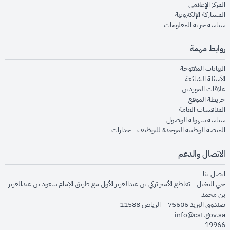
opens in new window
المركز الإعلامي
opens in new window
المشاركة الإلكترونية
opens in new window
سياسة حرية المعلومات
روابط مهمة
opens in new window
البيانات المفتوحة
opens in new window
الأسئلة الشائعة
opens in new window
علاقات الموردين
opens in new window
خريطة الموقع
opens in new window
المنافسات العامة
opens in new window
سياسة سهولة الوصول
opens in new window
المنصة الوطنية الموحدة للتوظيف - جدارات
الاتصال والدعم
opens in new window
اتصل بنا
حي النخيل - تقاطع الأمير تركي بن عبدالعزيز الأول مع طريق الإمام سعود بن عبدالعزيز
بن محمد
صندوق البريد 75606 – الرياض 11588
info@cst.gov.sa
19966