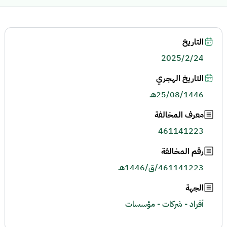
التاريخ
2025/2/24
التاريخ الهجري
25/08/1446هـ
معرف المخالفة
461141223
رقم المخالفة
461141223/ق/1446هـ
الجهة
أفراد - شركات - مؤسسات