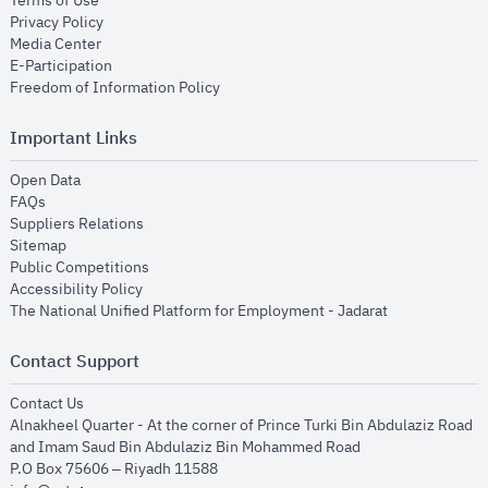
Terms of Use
opens in new window
Privacy Policy
opens in new window
Media Center
opens in new window
E-Participation
opens in new window
Freedom of Information Policy
Important Links
opens in new window
Open Data
opens in new window
FAQs
opens in new window
Suppliers Relations
opens in new window
Sitemap
opens in new window
Public Competitions
opens in new window
Accessibility Policy
opens in new
The National Unified Platform for Employment - Jadarat
Contact Support
opens in new window
Contact Us
Alnakheel Quarter - At the corner of Prince Turki Bin Abdulaziz Road
and Imam Saud Bin Abdulaziz Bin Mohammed Road​
P.O Box 75606 – Riyadh 11588