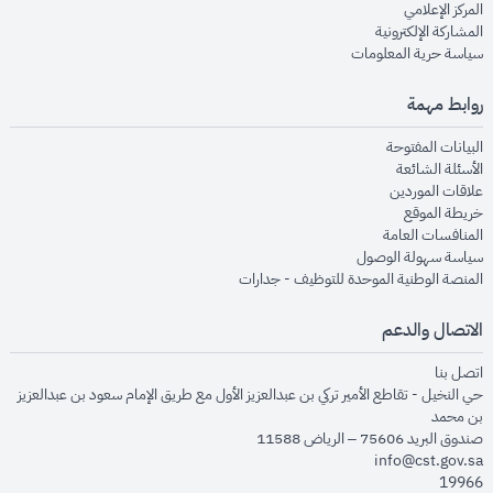
opens in new window
المركز الإعلامي
opens in new window
المشاركة الإلكترونية
opens in new window
سياسة حرية المعلومات
روابط مهمة
opens in new window
البيانات المفتوحة
opens in new window
الأسئلة الشائعة
opens in new window
علاقات الموردين
opens in new window
خريطة الموقع
opens in new window
المنافسات العامة
opens in new window
سياسة سهولة الوصول
opens in new window
المنصة الوطنية الموحدة للتوظيف - جدارات
الاتصال والدعم
opens in new window
اتصل بنا
حي النخيل - تقاطع الأمير تركي بن عبدالعزيز الأول مع طريق الإمام سعود بن عبدالعزيز
بن محمد
صندوق البريد 75606 – الرياض 11588
info@cst.gov.sa
19966