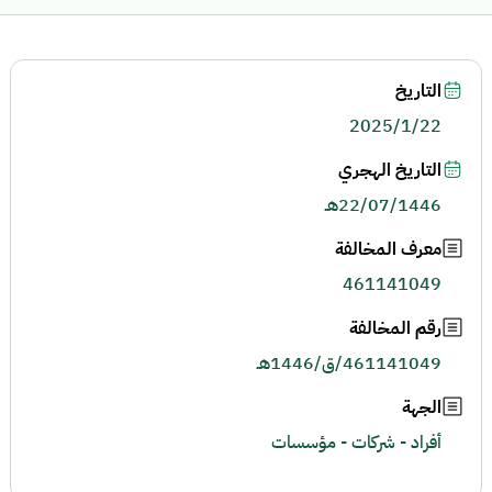
التاريخ
2025/1/22
التاريخ الهجري
22/07/1446هـ
معرف المخالفة
461141049
رقم المخالفة
461141049/ق/1446هـ
الجهة
أفراد - شركات - مؤسسات