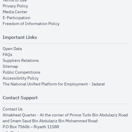
Terms of Use
opens in new window
Privacy Policy
opens in new window
Media Center
opens in new window
E-Participation
opens in new window
Freedom of Information Policy
Important Links
opens in new window
Open Data
opens in new window
FAQs
opens in new window
Suppliers Relations
opens in new window
Sitemap
opens in new window
Public Competitions
opens in new window
Accessibility Policy
opens in new
The National Unified Platform for Employment - Jadarat
Contact Support
opens in new window
Contact Us
Alnakheel Quarter - At the corner of Prince Turki Bin Abdulaziz Road
and Imam Saud Bin Abdulaziz Bin Mohammed Road​
P.O Box 75606 – Riyadh 11588