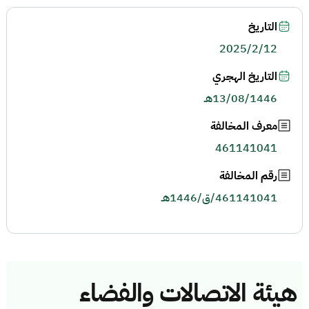
التاريخ
2025/2/12
التاريخ الهجري
13/08/1446هـ
معرف المخالفة
461141041
رقم المخالفة
461141041/ق/1446هـ
هيئة الاتصالات والفضاء