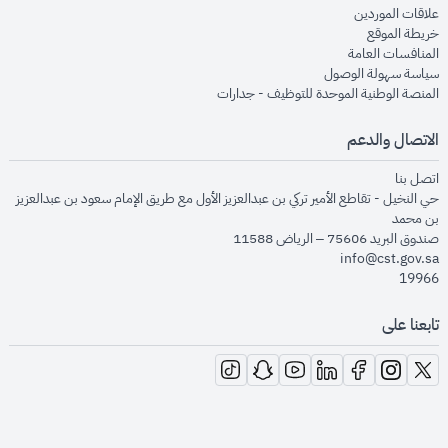
opens in new window
علاقات الموردين
opens in new window
خريطة الموقع
opens in new window
المنافسات العامة
opens in new window
سياسة سهولة الوصول
opens in new window
المنصة الوطنية الموحدة للتوظيف - جدارات
الاتصال والدعم
opens in new window
اتصل بنا
حي النخيل - تقاطع الأمير تركي بن عبدالعزيز الأول مع طريق الإمام سعود بن عبدالعزيز
بن محمد
صندوق البريد 75606 – الرياض 11588
info@cst.gov.sa
19966
تابعنا على
opens in new window
opens in new window
opens in new window
opens in new window
opens in new window
opens in new window
opens in new window