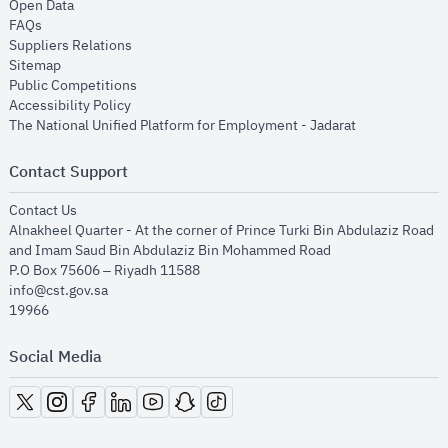
opens in new window
Open Data
opens in new window
FAQs
opens in new window
Suppliers Relations
opens in new window
Sitemap
opens in new window
Public Competitions
opens in new window
Accessibility Policy
opens in new
The National Unified Platform for Employment - Jadarat
Contact Support
opens in new window
Contact Us
Alnakheel Quarter - At the corner of Prince Turki Bin Abdulaziz Road
and Imam Saud Bin Abdulaziz Bin Mohammed Road​
P.O Box 75606 – Riyadh 11588
info@cst.gov.sa
19966
Social Media
opens in new window
opens in new window
opens in new window
opens in new window
opens in new window
opens in new window
opens in new window