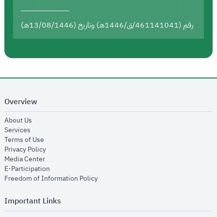
رقم (461141041/ق/1446هـ) وتاريخ (13/08/1446هـ)
Overview
opens in new window
About Us
opens in new window
Services
opens in new window
Terms of Use
opens in new window
Privacy Policy
opens in new window
Media Center
opens in new window
E-Participation
opens in new window
Freedom of Information Policy
Important Links