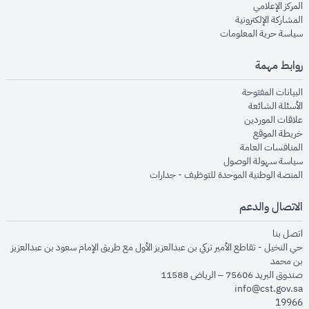
opens in new window
المركز الإعلامي
opens in new window
المشاركة الإلكترونية
opens in new window
سياسة حرية المعلومات
روابط مهمة
opens in new window
البيانات المفتوحة
opens in new window
الأسئلة الشائعة
opens in new window
علاقات الموردين
opens in new window
خريطة الموقع
opens in new window
المنافسات العامة
opens in new window
سياسة سهولة الوصول
opens in new window
المنصة الوطنية الموحدة للتوظيف - جدارات
الاتصال والدعم
opens in new window
اتصل بنا
حي النخيل - تقاطع الأمير تركي بن عبدالعزيز الأول مع طريق الإمام سعود بن عبدالعزيز
بن محمد
صندوق البريد 75606 – الرياض 11588
info@cst.gov.sa
19966