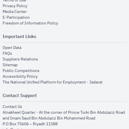
Terms of Use
opens in new window
Privacy Policy
opens in new window
Media Center
opens in new window
E-Participation
opens in new window
Freedom of Information Policy
Important Links
opens in new window
Open Data
opens in new window
FAQs
opens in new window
Suppliers Relations
opens in new window
Sitemap
opens in new window
Public Competitions
opens in new window
Accessibility Policy
opens in new
The National Unified Platform for Employment - Jadarat
Contact Support
opens in new window
Contact Us
Alnakheel Quarter - At the corner of Prince Turki Bin Abdulaziz Road
and Imam Saud Bin Abdulaziz Bin Mohammed Road​
P.O Box 75606 – Riyadh 11588