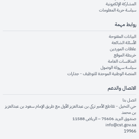
opens in new window
المشاركة الإلكترونية
opens in new window
سياسة حرية المعلومات
روابط مهمة
opens in new window
البيانات المفتوحة
opens in new window
الأسئلة الشائعة
opens in new window
علاقات الموردين
opens in new window
خريطة الموقع
opens in new window
المنافسات العامة
opens in new window
سياسة سهولة الوصول
opens in new window
المنصة الوطنية الموحدة للتوظيف - جدارات
الاتصال والدعم
opens in new window
اتصل بنا
حي النخيل - تقاطع الأمير تركي بن عبدالعزيز الأول مع طريق الإمام سعود بن عبدالعزيز
بن محمد
صندوق البريد 75606 – الرياض 11588
info@cst.gov.sa
19966