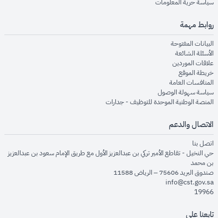
opens in new window
سياسة حرية المعلومات
روابط مهمة
opens in new window
البيانات المفتوحة
opens in new window
الأسئلة الشائعة
opens in new window
علاقات الموردين
opens in new window
خريطة الموقع
opens in new window
المنافسات العامة
opens in new window
سياسة سهولة الوصول
opens in new window
المنصة الوطنية الموحدة للتوظيف - جدارات
الاتصال والدعم
opens in new window
اتصل بنا
حي النخيل - تقاطع الأمير تركي بن عبدالعزيز الأول مع طريق الإمام سعود بن عبدالعزيز
بن محمد
صندوق البريد 75606 – الرياض 11588
info@cst.gov.sa
19966
تابعنا على