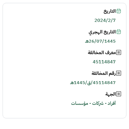
التاريخ
2024/2/7
التاريخ الهجري
26/07/1445هـ
معرف المخالفة
45114847
رقم المخالفة
45114847/ق/1445هـ
الجهة
أفراد - شركات - مؤسسات