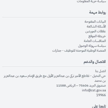
opens in new window
سياسة حرية المعلومات
روابط مهمة
opens in new window
البيانات المفتوحة
opens in new window
الأسئلة الشائعة
opens in new window
علاقات الموردين
opens in new window
خريطة الموقع
opens in new window
المنافسات العامة
opens in new window
سياسة سهولة الوصول
opens in new window
المنصة الوطنية الموحدة للتوظيف - جدارات
الاتصال والدعم
opens in new window
اتصل بنا
حي النخيل - تقاطع الأمير تركي بن عبدالعزيز الأول مع طريق الإمام سعود بن عبدالعزيز
بن محمد
صندوق البريد 75606 – الرياض 11588
info@cst.gov.sa
19966
تابعنا على