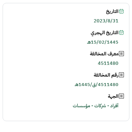
التاريخ
2023/8/31
التاريخ الهجري
15/02/1445هـ
معرف المخالفة
4511480
رقم المخالفة
4511480/ق/1445هـ
الجهة
أفراد - شركات - مؤسسات