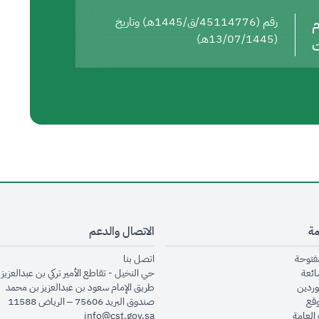
م
رقم (45114776/ق/1445هـ) وتاريخ
(13/07/1445هـ)
ت
مة
الاتصال والدعم
opens in new window
opens in new window
مفتوحة
اتصل بنا
opens in new window
ائعة
حي النخيل - تقاطع الأمير تركي بن عبدالعزيز 
opens in new window
وردين
طريق الإمام سعود بن عبدالعزيز بن محمد
opens in new window
وقع
صندوق البريد 75606 – الرياض 11588
opens in new window
العامة
info@cst.gov.sa