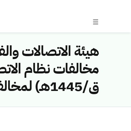
هيئة الاتصالات والفض
ق/1445هـ) لمخالفة (شركة اعمار العاصمة للمقاولات)