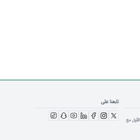
تابعنا على
opens in new window
opens in new window
opens in new window
opens in new window
opens in new window
opens in new window
opens in new window
الأول مع