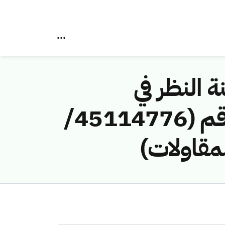
ة النظر في
مخالفات نظام الاتصالات وتقنية المعلومات رقم (45114776/