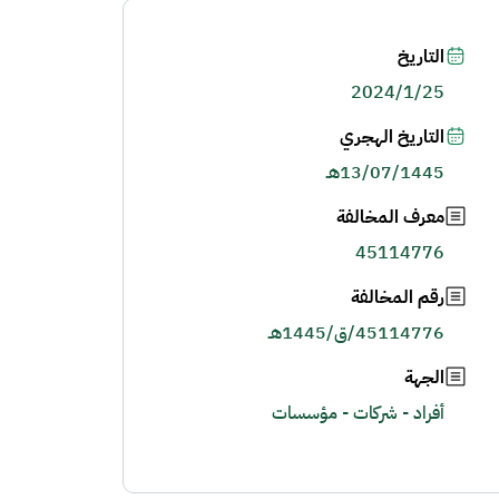
التاريخ
2024/1/25
التاريخ الهجري
13/07/1445هـ
معرف المخالفة
45114776
رقم المخالفة
45114776/ق/1445هـ
الجهة
أفراد - شركات - مؤسسات