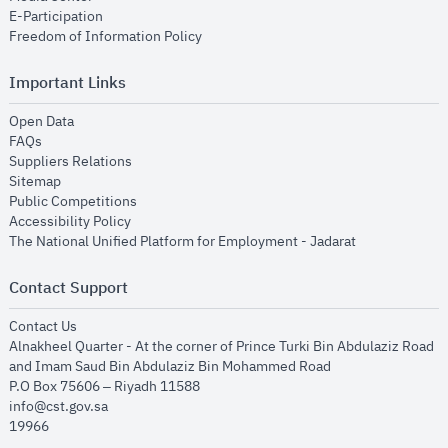
opens in new window
E-Participation
opens in new window
Freedom of Information Policy
Important Links
opens in new window
Open Data
opens in new window
FAQs
opens in new window
Suppliers Relations
opens in new window
Sitemap
opens in new window
Public Competitions
opens in new window
Accessibility Policy
opens in new
The National Unified Platform for Employment - Jadarat
Contact Support
opens in new window
Contact Us
Alnakheel Quarter - At the corner of Prince Turki Bin Abdulaziz Road
and Imam Saud Bin Abdulaziz Bin Mohammed Road​
P.O Box 75606 – Riyadh 11588
info@cst.gov.sa
19966