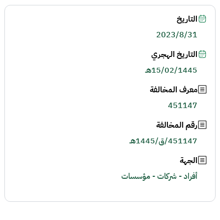
التاريخ
2023/8/31
التاريخ الهجري
15/02/1445هـ
معرف المخالفة
451147
رقم المخالفة
451147/ق/1445هـ
الجهة
أفراد - شركات - مؤسسات