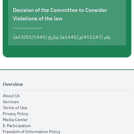
Decision of the Committee to Consider
Violations of the law
رقم (451147/ق/1445هـ) وتاريخ (15/02/1445هـ)
Overview
opens in new window
About Us
opens in new window
Services
opens in new window
Terms of Use
opens in new window
Privacy Policy
opens in new window
Media Center
opens in new window
E-Participation
opens in new window
Freedom of Information Policy