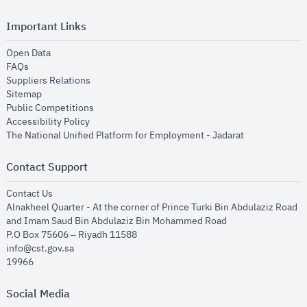
Important Links
opens in new window
Open Data
opens in new window
FAQs
opens in new window
Suppliers Relations
opens in new window
Sitemap
opens in new window
Public Competitions
opens in new window
Accessibility Policy
opens in new
The National Unified Platform for Employment - Jadarat
Contact Support
opens in new window
Contact Us
Alnakheel Quarter - At the corner of Prince Turki Bin Abdulaziz Road
and Imam Saud Bin Abdulaziz Bin Mohammed Road​
P.O Box 75606 – Riyadh 11588
info@cst.gov.sa
19966
Social Media