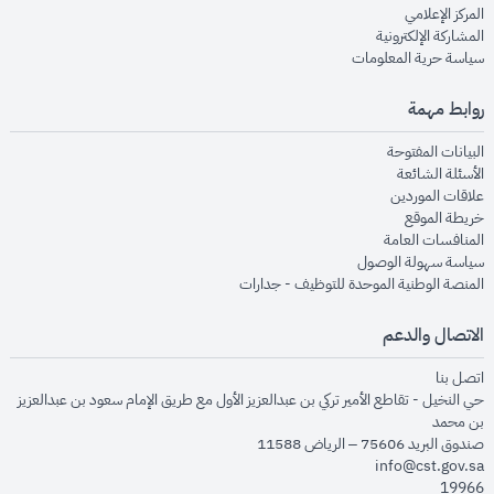
opens in new window
المركز الإعلامي
opens in new window
المشاركة الإلكترونية
opens in new window
سياسة حرية المعلومات
روابط مهمة
opens in new window
البيانات المفتوحة
opens in new window
الأسئلة الشائعة
opens in new window
علاقات الموردين
opens in new window
خريطة الموقع
opens in new window
المنافسات العامة
opens in new window
سياسة سهولة الوصول
opens in new window
المنصة الوطنية الموحدة للتوظيف - جدارات
الاتصال والدعم
opens in new window
اتصل بنا
حي النخيل - تقاطع الأمير تركي بن عبدالعزيز الأول مع طريق الإمام سعود بن عبدالعزيز
بن محمد
صندوق البريد 75606 – الرياض 11588
info@cst.gov.sa
19966