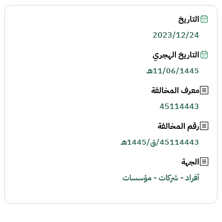
التاريخ
2023/12/24
التاريخ الهجري
11/06/1445هـ
معرف المخالفة
45114443
رقم المخالفة
45114443/ق/1445هـ
الجهة
أفراد - شركات - مؤسسات