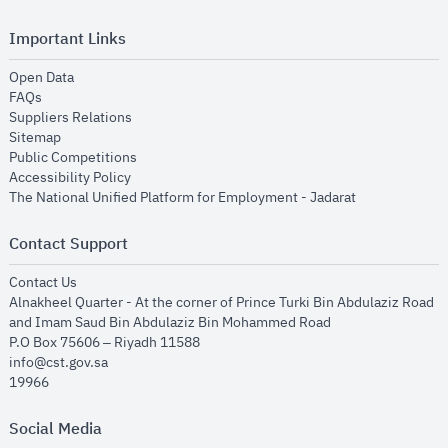
Important Links
opens in new window
Open Data
opens in new window
FAQs
opens in new window
Suppliers Relations
opens in new window
Sitemap
opens in new window
Public Competitions
opens in new window
Accessibility Policy
opens in new
The National Unified Platform for Employment - Jadarat
Contact Support
opens in new window
Contact Us
Alnakheel Quarter - At the corner of Prince Turki Bin Abdulaziz Road
and Imam Saud Bin Abdulaziz Bin Mohammed Road​
P.O Box 75606 – Riyadh 11588
info@cst.gov.sa
19966
Social Media