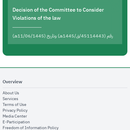
Decision of the Committee to Consider
Violations of the law
رقم (45114443/ق/1445هـ) وتاريخ (11/06/1445هـ)
Overview
opens in new window
About Us
opens in new window
Services
opens in new window
Terms of Use
opens in new window
Privacy Policy
opens in new window
Media Center
opens in new window
E-Participation
opens in new window
Freedom of Information Policy