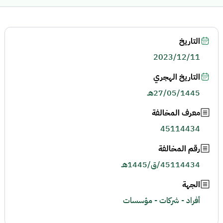
التاريخ
2023/12/11
التاريخ الهجري
27/05/1445هـ
معرف المخالفة
45114434
رقم المخالفة
45114434/ق/1445هـ
الجهة
أفراد - شركات - مؤسسات