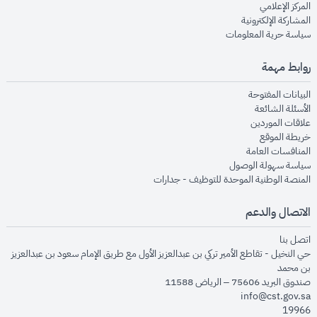
opens in new window
المركز الإعلامي
opens in new window
المشاركة الإلكترونية
opens in new window
سياسة حرية المعلومات
روابط مهمة
opens in new window
البيانات المفتوحة
opens in new window
الأسئلة الشائعة
opens in new window
علاقات الموردين
opens in new window
خريطة الموقع
opens in new window
المنافسات العامة
opens in new window
سياسة سهولة الوصول
opens in new window
المنصة الوطنية الموحدة للتوظيف - جدارات
الاتصال والدعم
opens in new window
اتصل بنا
حي النخيل - تقاطع الأمير تركي بن عبدالعزيز الأول مع طريق الإمام سعود بن عبدالعزيز
بن محمد
صندوق البريد 75606 – الرياض 11588
info@cst.gov.sa
19966