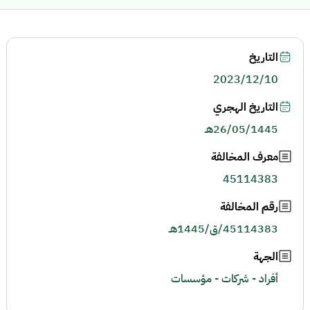
التاريخ
2023/12/10
التاريخ الهجري
26/05/1445هـ
معرف المخالفة
45114383
رقم المخالفة
45114383/ق/1445هـ
الجهة
أفراد - شركات - مؤسسات