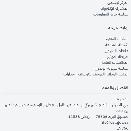
opens in new window
المركز الإعلامي
opens in new window
المشاركة الإلكترونية
opens in new window
سياسة حرية المعلومات
روابط مهمة
opens in new window
البيانات المفتوحة
opens in new window
الأسئلة الشائعة
opens in new window
علاقات الموردين
opens in new window
خريطة الموقع
opens in new window
المنافسات العامة
opens in new window
سياسة سهولة الوصول
opens in new window
المنصة الوطنية الموحدة للتوظيف - جدارات
الاتصال والدعم
opens in new window
اتصل بنا
حي النخيل - تقاطع الأمير تركي بن عبدالعزيز الأول مع طريق الإمام سعود بن عبدالعزيز
بن محمد
صندوق البريد 75606 – الرياض 11588
info@cst.gov.sa
19966