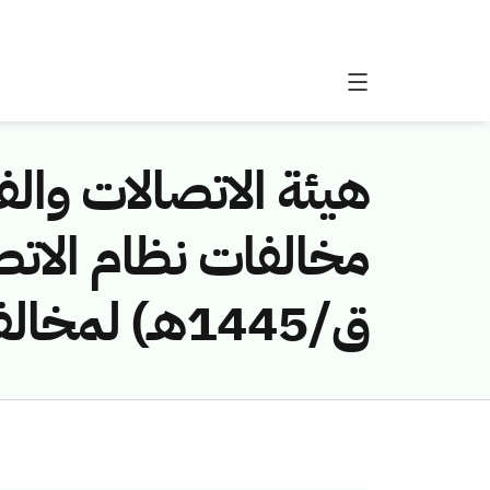
هيئة الاتصالات والفض
ق/1445هـ) لمخالفة (شركة مطلق الغويري للمقاولات )