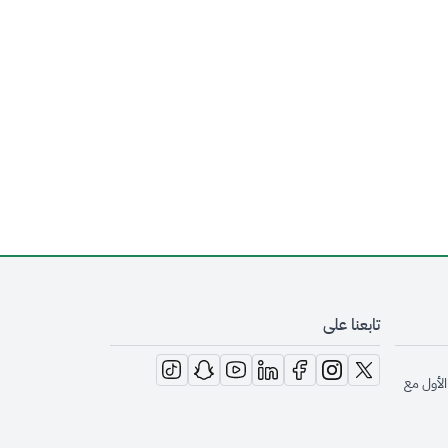
تابعنا على
opens in new window
opens in new window
opens in new window
opens in new window
opens in new window
opens in new window
opens in new window
الأول مع