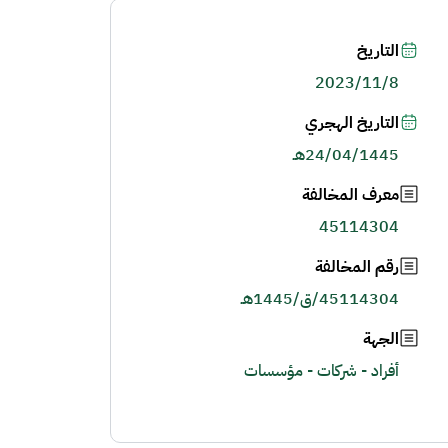
التاريخ
2023/11/8
التاريخ الهجري
24/04/1445هـ
معرف المخالفة
45114304
رقم المخالفة
45114304/ق/1445هـ
الجهة
أفراد - شركات - مؤسسات