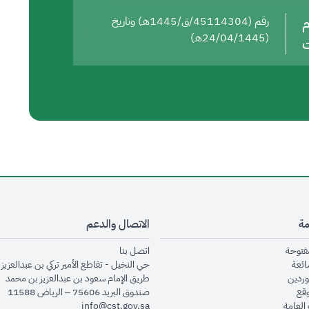
م
رقم (45114304/ق/1445هـ) وتاريخ
(24/04/1445هـ)
ت
مة
الاتصال والدعم
opens in new window
opens in new window
مفتوحة
اتصل بنا
opens in new window
ائعة
حي النخيل - تقاطع الأمير تركي بن عبدالعزيز 
opens in new window
وردين
طريق الإمام سعود بن عبدالعزيز بن محمد
opens in new window
وقع
صندوق البريد 75606 – الرياض 11588
opens in new window
العامة
info@cst.gov.sa