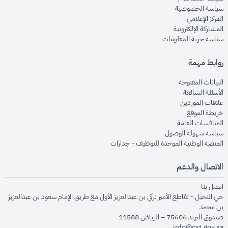
opens in new window
سياسة الخصوصية
opens in new window
المركز الإعلامي
opens in new window
المشاركة الإلكترونية
opens in new window
سياسة حرية المعلومات
روابط مهمة
opens in new window
البيانات المفتوحة
opens in new window
الأسئلة الشائعة
opens in new window
علاقات الموردين
opens in new window
خريطة الموقع
opens in new window
المنافسات العامة
opens in new window
سياسة سهولة الوصول
opens in new window
المنصة الوطنية الموحدة للتوظيف - جدارات
الاتصال والدعم
opens in new window
اتصل بنا
حي النخيل - تقاطع الأمير تركي بن عبدالعزيز الأول مع طريق الإمام سعود بن عبدالعزيز
بن محمد
صندوق البريد 75606 – الرياض 11588
info@cst.gov.sa