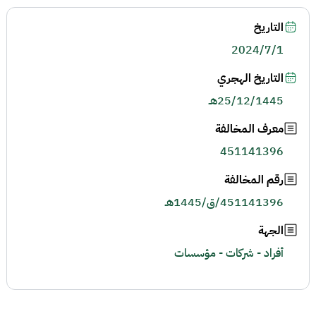
التاريخ
2024/7/1
التاريخ الهجري
25/12/1445هـ
معرف المخالفة
451141396
رقم المخالفة
451141396/ق/1445هـ
الجهة
أفراد - شركات - مؤسسات