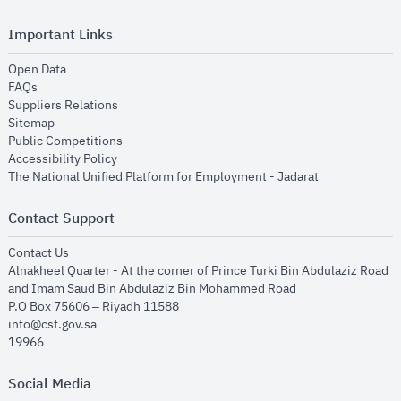
Important Links
opens in new window
Open Data
opens in new window
FAQs
opens in new window
Suppliers Relations
opens in new window
Sitemap
opens in new window
Public Competitions
opens in new window
Accessibility Policy
opens in new
The National Unified Platform for Employment - Jadarat
Contact Support
opens in new window
Contact Us
Alnakheel Quarter - At the corner of Prince Turki Bin Abdulaziz Road
and Imam Saud Bin Abdulaziz Bin Mohammed Road​
P.O Box 75606 – Riyadh 11588
info@cst.gov.sa
19966
Social Media