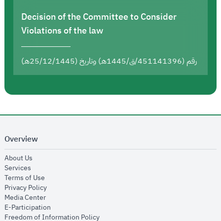
Decision of the Committee to Consider
Violations of the law
رقم (451141396/ق/1445هـ) وتاريخ (25/12/1445هـ)
Overview
opens in new window
About Us
opens in new window
Services
opens in new window
Terms of Use
opens in new window
Privacy Policy
opens in new window
Media Center
opens in new window
E-Participation
opens in new window
Freedom of Information Policy