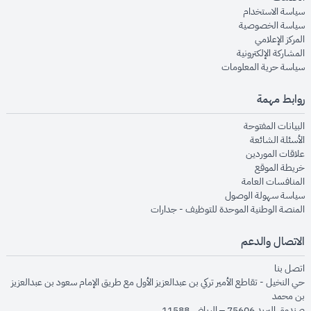
opens in new window
سياسة الاستخدام
opens in new window
سياسة الخصوصية
opens in new window
المركز الإعلامي
opens in new window
المشاركة الإلكترونية
opens in new window
سياسة حرية المعلومات
روابط مهمة
opens in new window
البيانات المفتوحة
opens in new window
الأسئلة الشائعة
opens in new window
علاقات الموردين
opens in new window
خريطة الموقع
opens in new window
المنافسات العامة
opens in new window
سياسة سهولة الوصول
opens in new window
المنصة الوطنية الموحدة للتوظيف - جدارات
الاتصال والدعم
opens in new window
اتصل بنا
حي النخيل - تقاطع الأمير تركي بن عبدالعزيز الأول مع طريق الإمام سعود بن عبدالعزيز
بن محمد
صندوق البريد 75606 – الرياض 11588