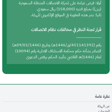
أولا: فرض غرامة على (شركة الاتصالات المتنقلة السعودية
(زين)) بمبلغ قدره (158,000) ريال سعودي.
ثانيا: نشر هذه العقوبة في الموقع الإلكتروني للهيئة.
قرار لجنة النظر في مخالفات نظام الاتصالات
رقم (451141392/ق/1446هـ) وتاريخ (09/01/1446هـ)
الصادر بشأنه حكم محكمة الاستئناف الادارية رقم (10094)
لعام (1446)هـ القاضي بتأييد الحكم برفض الدعوى
نظرة عامة
opens in new window
عن الهيئة
opens in new window
الخدمات