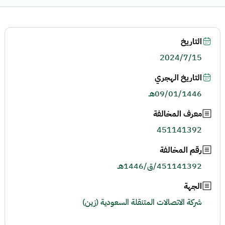
التاريخ
2024/7/15
التاريخ الهجري
09/01/1446هـ
معرف المخالفة
451141392
رقم المخالفة
451141392/ق/1446هـ
الجهة
شركة الاتصالات المتنقلة السعودية (زين)