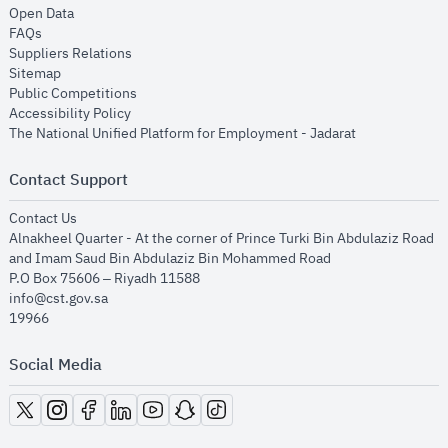
opens in new window
Open Data
opens in new window
FAQs
opens in new window
Suppliers Relations
opens in new window
Sitemap
opens in new window
Public Competitions
opens in new window
Accessibility Policy
opens in new
The National Unified Platform for Employment - Jadarat
Contact Support
opens in new window
Contact Us
Alnakheel Quarter - At the corner of Prince Turki Bin Abdulaziz Road
and Imam Saud Bin Abdulaziz Bin Mohammed Road​
P.O Box 75606 – Riyadh 11588
info@cst.gov.sa
19966
Social Media
opens in new window
opens in new window
opens in new window
opens in new window
opens in new window
opens in new window
opens in new window