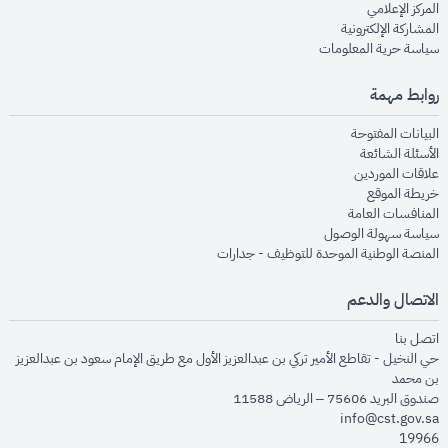
opens in new window
المركز الإعلامي
opens in new window
المشاركة الإلكترونية
opens in new window
سياسة حرية المعلومات
روابط مهمة
opens in new window
البيانات المفتوحة
opens in new window
الأسئلة الشائعة
opens in new window
علاقات الموردين
opens in new window
خريطة الموقع
opens in new window
المنافسات العامة
opens in new window
سياسة سهولة الوصول
opens in new window
المنصة الوطنية الموحدة للتوظيف - جدارات
الاتصال والدعم
opens in new window
اتصل بنا
حي النخيل - تقاطع الأمير تركي بن عبدالعزيز الأول مع طريق الإمام سعود بن عبدالعزيز
بن محمد
صندوق البريد 75606 – الرياض 11588
info@cst.gov.sa
19966