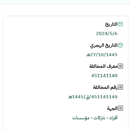
التاريخ
2024/5/6
التاريخ الهجري
27/10/1445هـ
معرف المخالفة
451141140
رقم المخالفة
451141140/ق/1445هـ
الجهة
أفراد - شركات - مؤسسات