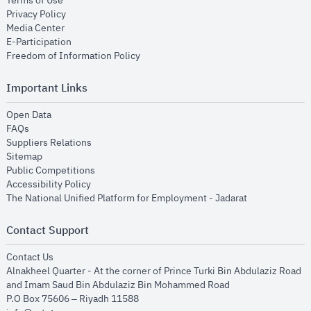
Terms of Use
opens in new window
Privacy Policy
opens in new window
Media Center
opens in new window
E-Participation
opens in new window
Freedom of Information Policy
Important Links
opens in new window
Open Data
opens in new window
FAQs
opens in new window
Suppliers Relations
opens in new window
Sitemap
opens in new window
Public Competitions
opens in new window
Accessibility Policy
opens in new
The National Unified Platform for Employment - Jadarat
Contact Support
opens in new window
Contact Us
Alnakheel Quarter - At the corner of Prince Turki Bin Abdulaziz Road
and Imam Saud Bin Abdulaziz Bin Mohammed Road​
P.O Box 75606 – Riyadh 11588