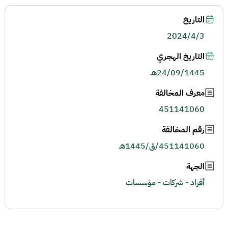
التاريخ
2024/4/3
التاريخ الهجري
24/09/1445هـ
معرف المخالفة
451141060
رقم المخالفة
451141060/ق/1445هـ
الجهة
أفراد - شركات - مؤسسات