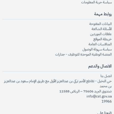
opens in new window
سياسة حرية المعلومات
روابط مهمة
opens in new window
البيانات المفتوحة
opens in new window
الأسئلة الشائعة
opens in new window
علاقات الموردين
opens in new window
خريطة الموقع
opens in new window
المنافسات العامة
opens in new window
سياسة سهولة الوصول
opens in new window
المنصة الوطنية الموحدة للتوظيف - جدارات
الاتصال والدعم
opens in new window
اتصل بنا
حي النخيل - تقاطع الأمير تركي بن عبدالعزيز الأول مع طريق الإمام سعود بن عبدالعزيز
بن محمد
صندوق البريد 75606 – الرياض 11588
info@cst.gov.sa
19966
تابعنا على