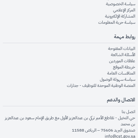
opens in new window
سياسة الخصوصية
opens in new window
المركز الإعلامي
opens in new window
المشاركة الإلكترونية
opens in new window
سياسة حرية المعلومات
روابط مهمة
opens in new window
البيانات المفتوحة
opens in new window
الأسئلة الشائعة
opens in new window
علاقات الموردين
opens in new window
خريطة الموقع
opens in new window
المنافسات العامة
opens in new window
سياسة سهولة الوصول
opens in new window
المنصة الوطنية الموحدة للتوظيف - جدارات
الاتصال والدعم
opens in new window
اتصل بنا
حي النخيل - تقاطع الأمير تركي بن عبدالعزيز الأول مع طريق الإمام سعود بن عبدالعزيز
بن محمد
صندوق البريد 75606 – الرياض 11588
info@cst.gov.sa