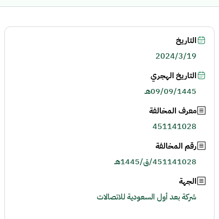
التاريخ
2024/3/19
التاريخ الهجري
09/09/1445هـ
معرف المخالفة
451141028
رقم المخالفة
451141028/ق/1445هـ
الجهة
شركة بعد أول السعودية للاتصالات