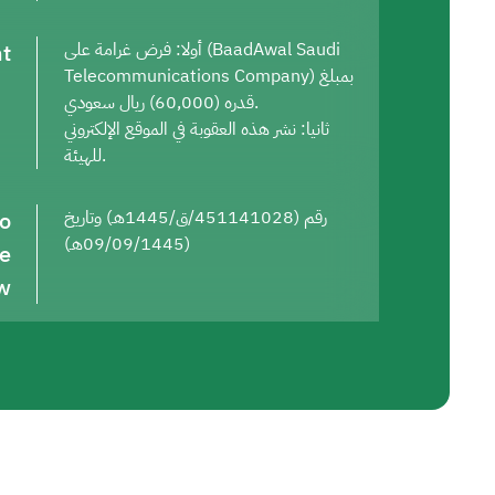
t
أولا: فرض غرامة على (BaadAwal Saudi
Telecommunications Company) بمبلغ
قدره (60,000) ريال سعودي.
ثانيا: نشر هذه العقوبة في الموقع الإلكتروني
للهيئة.
to
رقم (451141028/ق/1445هـ) وتاريخ
(09/09/1445هـ)
he
w