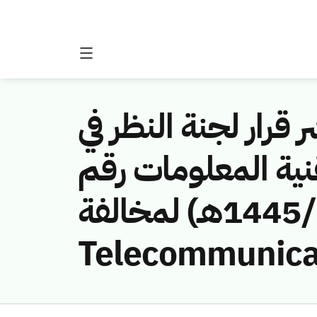
 قرار لجنة النظر في
نية المعلومات رقم
(451141028/ق/1445هـ) لمخالفة (BaadAwal Saudi
Telecommunica