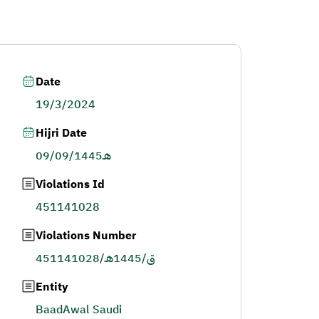
Date
19/3/2024
Hijri Date
09/09/1445هـ
Violations Id
451141028
Violations Number
451141028/ق/1445هـ
Entity
BaadAwal Saudi