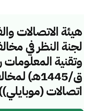
هيئة الاتصالات والف
لجنة النظر في مخال
ق/1445هـ) لم
اتصالات (موبايلي))