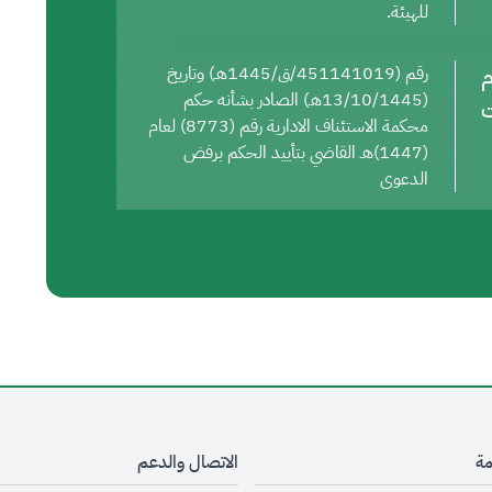
للهيئة.
م
رقم (451141019/ق/1445هـ) وتاريخ
(13/10/1445هـ) الصادر بشأنه حكم
ت
محكمة الاستئناف الادارية رقم (8773) لعام
(1447)هـ القاضي بتأييد الحكم برفض
الدعوى
مة
الاتصال والدعم