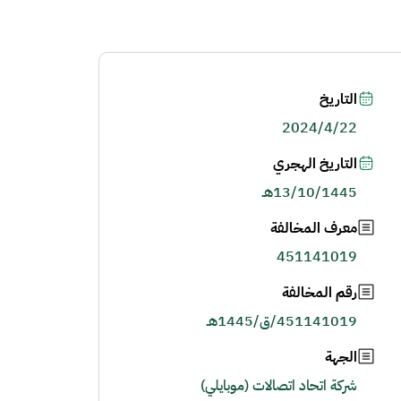
التاريخ
2024/4/22
التاريخ الهجري
13/10/1445هـ
معرف المخالفة
451141019
رقم المخالفة
451141019/ق/1445هـ
الجهة
شركة اتحاد اتصالات (موبايلي)