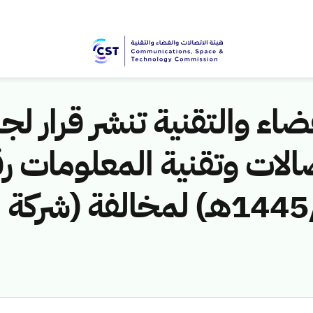
اء والتقنية تنشر قرار لجن
الات وتقنية المعلومات ر
(451141019/ق/1445هـ) لمخالفة