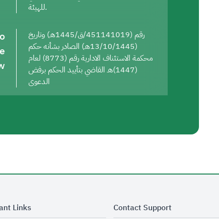
للهيئة.
to
رقم (451141019/ق/1445هـ) وتاريخ
(13/10/1445هـ) الصادر بشأنه حكم
he
محكمة الاستئناف الادارية رقم (8773) لعام
w
(1447)هـ القاضي بتأييد الحكم برفض
الدعوى
ant Links
Contact Support