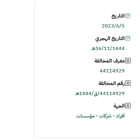
التاريخ
2023/6/5
التاريخ الهجري
16/11/1444هـ
معرف المخالفة
44114929
رقم المخالفة
44114929/ق/1444هـ
الجهة
أفراد - شركات - مؤسسات