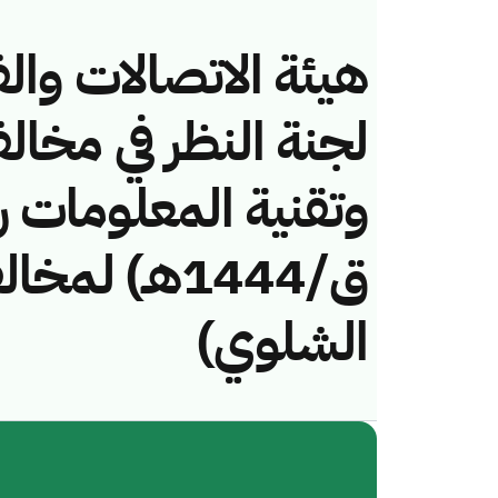
هيئة الاتصالات والف
لجنة النظر في مخال
ق/1444هـ) ل
الشلوي)