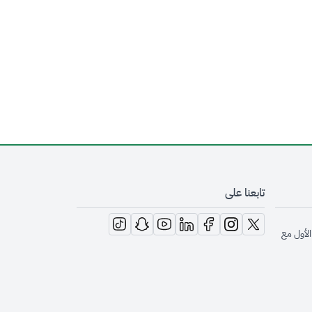
تابعنا على
opens in new window
opens in new window
opens in new window
opens in new window
opens in new window
opens in new window
opens in new window
الأول مع