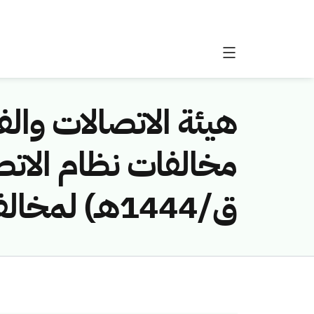
هيئة الاتصالات والفض
ق/1444هـ) لمخالفة (سعد شبيب الشلوي)