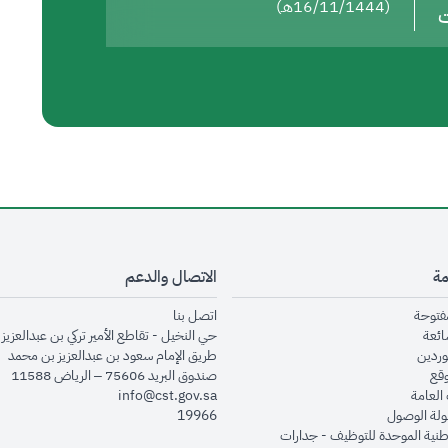
(16/11/1444هـ)
ت
مة
الاتصال والدعم
opens in new window
opens in new window
مفتوحة
اتصل بنا
opens in new window
ائعة
حي النخيل - تقاطع الأمير تركي بن عبدالعزيز 
opens in new window
وردين
طريق الإمام سعود بن عبدالعزيز بن محمد
opens in new window
وقع
صندوق البريد 75606 – الرياض 11588
opens in new window
العامة
info@cst.gov.sa
opens in new window
لة الوصول
19966
opens in new window
طنية الموحدة للتوظيف - جدارات