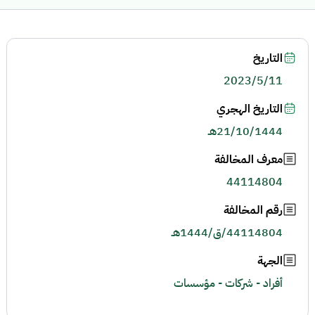
التاريخ
2023/5/11
التاريخ الهجري
21/10/1444هـ
معرف المخالفة
44114804
رقم المخالفة
44114804/ق/1444هـ
الجهة
أفراد - شركات - مؤسسات