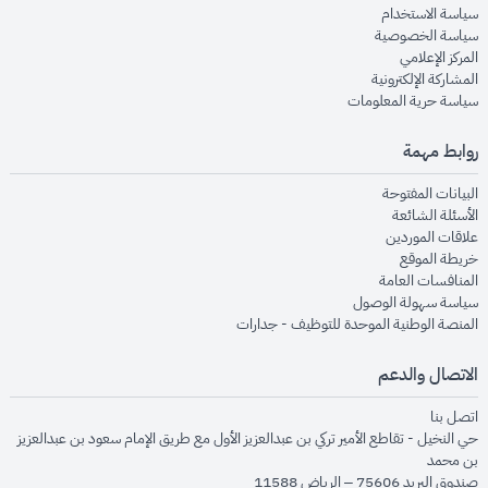
opens in new window
سياسة الاستخدام
opens in new window
سياسة الخصوصية
opens in new window
المركز الإعلامي
opens in new window
المشاركة الإلكترونية
opens in new window
سياسة حرية المعلومات
روابط مهمة
opens in new window
البيانات المفتوحة
opens in new window
الأسئلة الشائعة
opens in new window
علاقات الموردين
opens in new window
خريطة الموقع
opens in new window
المنافسات العامة
opens in new window
سياسة سهولة الوصول
opens in new window
المنصة الوطنية الموحدة للتوظيف - جدارات
الاتصال والدعم
opens in new window
اتصل بنا
حي النخيل - تقاطع الأمير تركي بن عبدالعزيز الأول مع طريق الإمام سعود بن عبدالعزيز
بن محمد
صندوق البريد 75606 – الرياض 11588