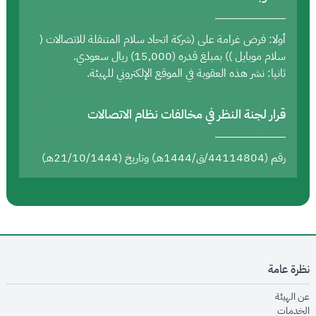
أولا: فرض غرامة على (شركة اتحاد سلام المتنقلة للاتصالات (
سلام موبايل )) بمبلغ قدره (15,000) ريال سعودي.
ثانيا: نشر هذه العقوبة في الموقع الإلكتروني للهيئة.
قرار لجنة النظر في مخالفات نظام الاتصالات
رقم (44114804/ق/1444هـ) وتاريخ (21/10/1444هـ)
نظرة عامة
opens in new window
عن الهيئة
opens in new window
الخدمات